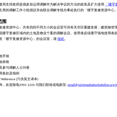
建局支持政府提倡多加运用调解作为解决争议的方法的政策及扩大使用
「楼宇
主席的调解工作小组倡议并由联合调解专线办事处执行的「楼宇复修资源中心
范围
复修资源中心」共有四间不同大小的会议室可供有关市区重建发展；建筑物管
或楼宇复修区域内的土地及物业个案的调解会议。使用者必须遵守场地使用条款及细则及Ter
览「楼宇复修资源中心」的会议室，请
按此
。
地手续
地表格
及参与调解人士问卷
用条款及细则
of Reference (只供英文译本)
，欢迎致电2901 1224 与我们联络或电邮至:
email@jointmediationhelpline.org.