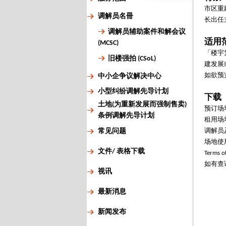
市区重
调解员名冊
长出任
调解员辅助案件和解会议
适用
(MCSC)
「楼宇
旧楼强拍 (CSoL)
建发展
如欲预
中小企争议解决中心
小型纠纷调解先导计划
下载
土地(为重新发展而强制售卖)
预订场
条例调解先导计划
租用场
常见问题
调解员
场地使
文件/ 表格下载
Terms 
如有查询
视讯
最新消息
新闻发布